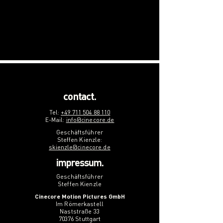
contact.
Tel:
+49 711 504 88 110
E-Mail:
info@cinecore.de
G
eschäftsführer
Steffen Kienzle:
skienzle@cinecore.de
impressum.
G
eschäftsführer
Steffen Kienzle
Cinecore Motion Pictures GmbH
Im Römerkastell
Naststraße 33
70376 Stuttgart