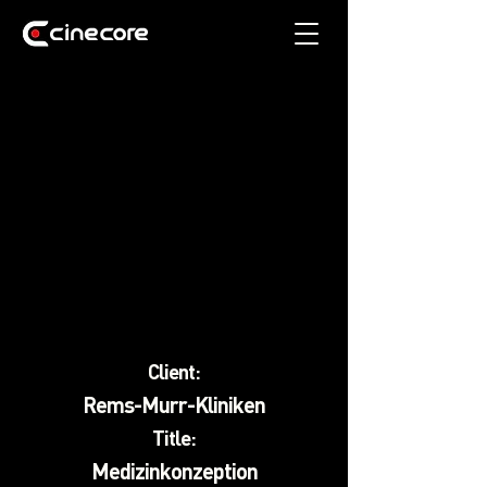
Client:
Rems-Murr-Kliniken
Title:
Medizinkonzeption