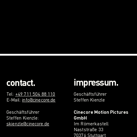
impressum.
contact.
Tel:
+49 711 504 88 110
G
eschäftsführer
E-Mail:
info@cinecore.de
Steffen Kienzle
G
eschäftsführer
Cinecore Motion Pictures
Steffen Kienzle:
GmbH
skienzle@cinecore.de
Im Römerkastell
Naststraße 33
70376 Stuttgart